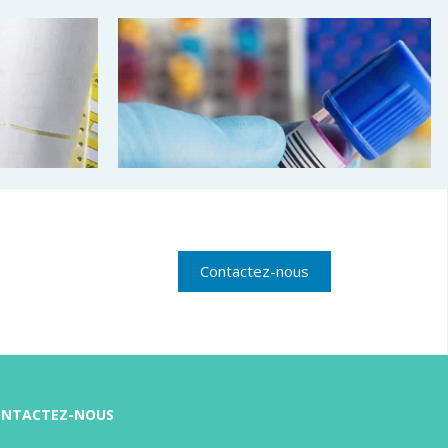
Contactez-nous
Etiquettes médicales
ravents
Etiquettes adhésives en rouleau pour
NTACTEZ-NOUS
aravent
imprimante transfert ou thermique
ettes