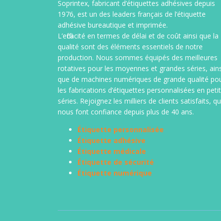
Soprintex, fabricant d’étiquettes adhésives depuis
laser ou jet d’encre, de format
informatiq
1976, est un des leaders français de l’étiquette
standard ou spécifique, étiquette A4,
transfert 
adhésive bureautique et imprimée.
étiquette Galia ou Ecosys, étiquette
étiquettes
L’efficacité en termes de délai et de coût ainsi que la
logiciel, étiquettes imprimées
imprimées 
qualité sont des éléments essentiels de notre
jusqu’à 4 couleurs. Support vélin
types de s
production. Nous sommes équipés des meilleures
blanc ou enlevable, étiquette
fabrication
rotatives pour les moyennes et grandes séries, ains
couleur, couché brillant, étiquette
que de machines numériques de grande qualité po
polyester sur polylaser blanc ou
les fabrications d’étiquettes personnalisées en peti
transparent. (sur stock ou
séries. Rejoignez les milliers de clients satisfaits, qu
fabrication spéciale)
nous font confiance depuis plus de 40 ans.
Étiquette personnalisée
Étiquette adhésive
Étiquette médicale
Étiquette de sécurité
Étiquette numérique