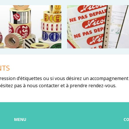
NTS
ression d’étiquettes ou si vous désirez un accompagnement
hésitez pas à nous contacter et à prendre rendez-vous.
tes en rouleaux
Etiquettes en pa
 adhésives en paravent
MENU
CO
Etiquettes adhésives en p
s carolls, étiquette
sans caroll (zig zag) étiqu