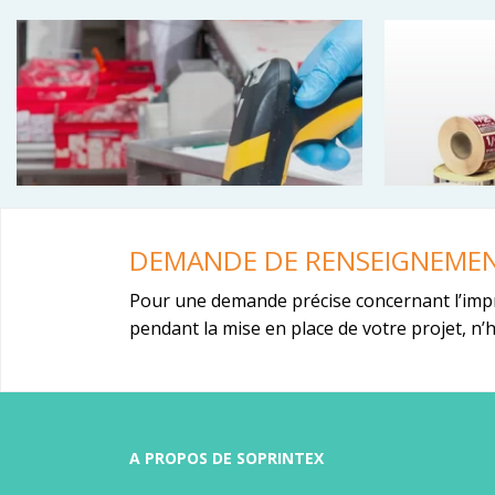
DEMANDE DE RENSEIGNEME
Pour une demande précise concernant l’imp
pendant la mise en place de votre projet, n’
Etiquettes en planches
Etiquet
Étiquettes adhésives en planche A4,
Étiquettes
A PROPOS DE SOPRINTEX
A5, A3 pour imprimante
bureautique
avec bande