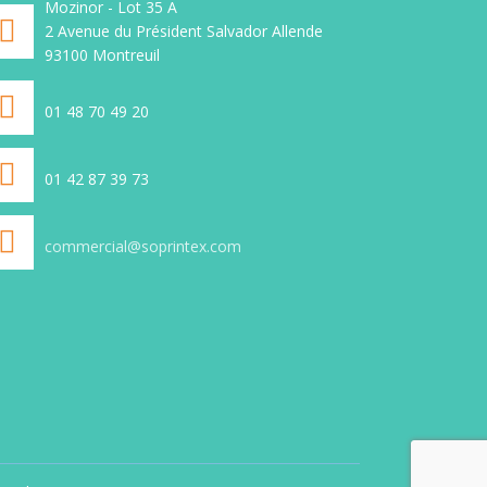
Mozinor - Lot 35 A
direct, étiquettes personnalisées,
ermique
2 Avenue du Président Salvador Allende
étiquette logiciel, étiquettes code
 ou
93100 Montreuil
barre, étiquette transport,
e code
étiquettes imprimées ou non, sur
lisées,
différents types de support, (sur
on, sur
01 48 70 49 20
stock ou fabrication spéciale)
. (sur
ale)
01 42 87 39 73
commercial@soprintex.com