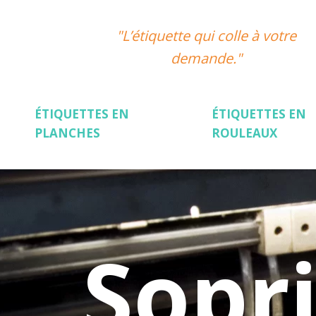
"L’étiquette qui colle à votre
demande."
ÉTIQUETTES EN
ÉTIQUETTES EN
PLANCHES
ROULEAUX
Sopr