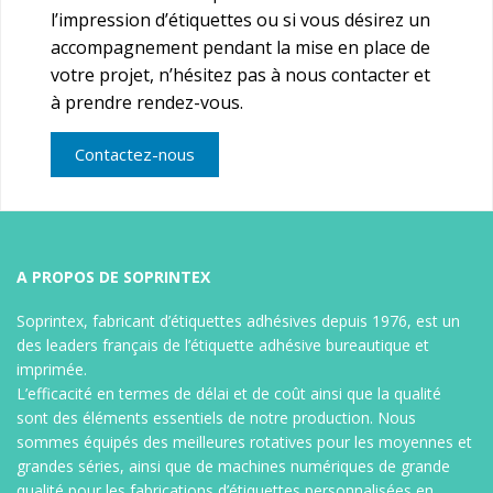
Etiquettes adhésives en paravent sans caroll (zig
l’impression d’étiquettes ou si vous désirez un
zag) étiquettes transfert et étiquette thermique
accompagnement pendant la mise en place de
pour imprimante transfert ou thermique direct,
votre projet, n’hésitez pas à nous contacter et
étiquette code barre, étiquettes personnalisées,
à prendre rendez-vous.
étiquettes imprimées ou non, sur différents types
de support. (sur stock ou fabrication spéciale)
Contactez-nous
Etiquettes médicales
Etiquettes adhésives en rouleau pour imprimante
transfert ou thermique direct, étiquettes
personnalisées, étiquette logiciel, étiquettes code
barre, étiquette transport, étiquettes imprimées
A PROPOS DE SOPRINTEX
ou non, sur différents types de support, (sur stock
ou fabrication spéciale)
Soprintex, fabricant d’étiquettes adhésives depuis 1976, est un
des leaders français de l’étiquette adhésive bureautique et
imprimée.
L’efficacité en termes de délai et de coût ainsi que la qualité
sont des éléments essentiels de notre production. Nous
sommes équipés des meilleures rotatives pour les moyennes et
grandes séries, ainsi que de machines numériques de grande
qualité pour les fabrications d’étiquettes personnalisées en