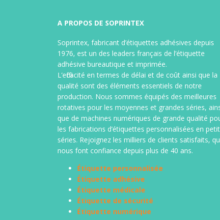
Etiquettes en planches
Etiquet
Étiquettes adhésives en planche A4,
Étiquettes
A PROPOS DE SOPRINTEX
A5, A3 pour imprimante
bureautique
avec bande
Soprintex, fabricant d’étiquettes adhésives depuis
laser ou jet d’encre, de format
informatiq
1976, est un des leaders français de l’étiquette
standard ou spécifique, étiquette A4,
transfert 
adhésive bureautique et imprimée.
étiquette Galia ou Ecosys, étiquette
étiquettes
L’efficacité en termes de délai et de coût ainsi que la
logiciel, étiquettes imprimées
imprimées 
qualité sont des éléments essentiels de notre
jusqu’à 4 couleurs. Support vélin
types de s
production. Nous sommes équipés des meilleures
blanc ou enlevable, étiquette
fabrication
rotatives pour les moyennes et grandes séries, ains
couleur, couché brillant, étiquette
que de machines numériques de grande qualité po
polyester sur polylaser blanc ou
les fabrications d’étiquettes personnalisées en peti
transparent. (sur stock ou
séries. Rejoignez les milliers de clients satisfaits, qu
fabrication spéciale)
nous font confiance depuis plus de 40 ans.
Étiquette personnalisée
Étiquette adhésive
Étiquette médicale
Étiquette de sécurité
Étiquette numérique