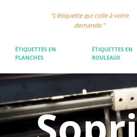
"L’étiquette qui colle à votre
demande."
ÉTIQUETTES EN
ÉTIQUETTES EN
PLANCHES
ROULEAUX
Sopr