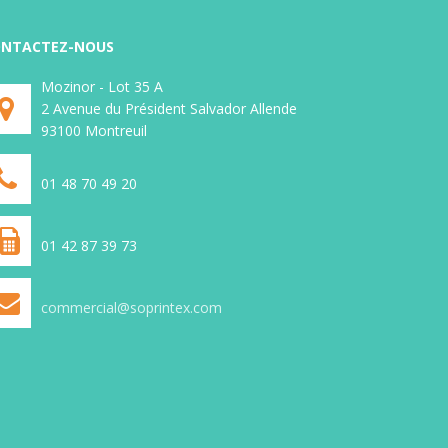
Etiquettes médicales
ravents
Etiquettes adhésives en rouleau pour
NTACTEZ-NOUS
aravent
imprimante transfert ou thermique
ettes
Mozinor - Lot 35 A
direct, étiquettes personnalisées,
ermique
2 Avenue du Président Salvador Allende
étiquette logiciel, étiquettes code
 ou
93100 Montreuil
barre, étiquette transport,
e code
étiquettes imprimées ou non, sur
lisées,
différents types de support, (sur
on, sur
01 48 70 49 20
stock ou fabrication spéciale)
. (sur
ale)
01 42 87 39 73
commercial@soprintex.com