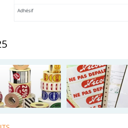
Adhésif
25
NTS