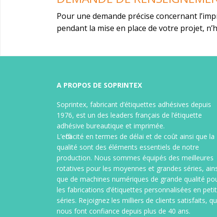
Pour une demande précise concernant l’imp
pendant la mise en place de votre projet, n’
Etiquettes en planches
Etiquet
Étiquettes adhésives en planche A4,
Étiquettes
A PROPOS DE SOPRINTEX
A5, A3 pour imprimante
bureautique
avec bande
Soprintex, fabricant d’étiquettes adhésives depuis
laser ou jet d’encre, de format
informatiq
1976, est un des leaders français de l’étiquette
standard ou spécifique, étiquette A4,
transfert 
adhésive bureautique et imprimée.
étiquette Galia ou Ecosys, étiquette
étiquettes
L’efficacité en termes de délai et de coût ainsi que la
logiciel, étiquettes imprimées
imprimées 
qualité sont des éléments essentiels de notre
jusqu’à 4 couleurs. Support vélin
types de s
production. Nous sommes équipés des meilleures
blanc ou enlevable, étiquette
fabrication
rotatives pour les moyennes et grandes séries, ains
couleur, couché brillant, étiquette
que de machines numériques de grande qualité po
polyester sur polylaser blanc ou
les fabrications d’étiquettes personnalisées en peti
transparent. (sur stock ou
séries. Rejoignez les milliers de clients satisfaits, qu
fabrication spéciale)
nous font confiance depuis plus de 40 ans.