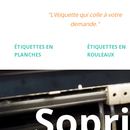
"L’étiquette qui colle à votre
demande."
ÉTIQUETTES EN
ÉTIQUETTES EN
PLANCHES
ROULEAUX
Sopr