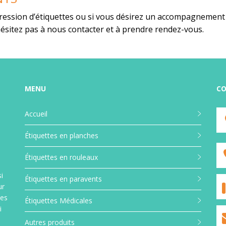
ression d’étiquettes ou si vous désirez un accompagnement
hésitez pas à nous contacter et à prendre rendez-vous.
tes en rouleaux
Etiquettes en pa
 adhésives en paravent
MENU
CO
Etiquettes adhésives en p
s carolls, étiquette
sans caroll (zig zag) étiqu
ue pour imprimante
transfert et étiquette th
Accueil
ou thermique direct,
pour imprimante transfert
 personnalisées, pré
thermique direct, étiquett
Étiquettes en planches
ou non, sur différents
barre, étiquettes personna
upport. (sur stock ou
étiquettes imprimées ou n
Étiquettes en rouleaux
 spéciale)
différents types de support
i
stock ou fabrication spéci
Étiquettes en paravents
ur
tes
Étiquettes Médicales
i
Autres produits