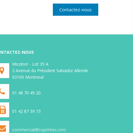
Contactez-nous
Etiquettes médicales
ravents
Etiquettes adhésives en rouleau pour
NTACTEZ-NOUS
aravent
imprimante transfert ou thermique
ettes
Mozinor - Lot 35 A
direct, étiquettes personnalisées,
ermique
2 Avenue du Président Salvador Allende
étiquette logiciel, étiquettes code
 ou
93100 Montreuil
barre, étiquette transport,
e code
étiquettes imprimées ou non, sur
lisées,
différents types de support, (sur
on, sur
01 48 70 49 20
stock ou fabrication spéciale)
. (sur
ale)
01 42 87 39 73
commercial@soprintex.com