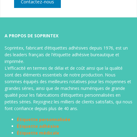
Contactez-nous
Etiquettes médicales
Etiquettes adhésives en rouleau pour imprimante
transfert ou thermique direct, étiquettes
personnalisées, étiquette logiciel, étiquettes code
barre, étiquette transport, étiquettes imprimées
A PROPOS DE SOPRINTEX
ou non, sur différents types de support, (sur stock
ou fabrication spéciale)
Soprintex, fabricant d’étiquettes adhésives depuis 1976, est un
des leaders français de l’étiquette adhésive bureautique et
imprimée.
L’efficacité en termes de délai et de coût ainsi que la qualité
sont des éléments essentiels de notre production. Nous
sommes équipés des meilleures rotatives pour les moyennes et
grandes séries, ainsi que de machines numériques de grande
qualité pour les fabrications d’étiquettes personnalisées en
petites séries. Rejoignez les milliers de clients satisfaits, qui nous
font confiance depuis plus de 40 ans.
Étiquette personnalisée
Étiquette adhésive
Étiquette médicale