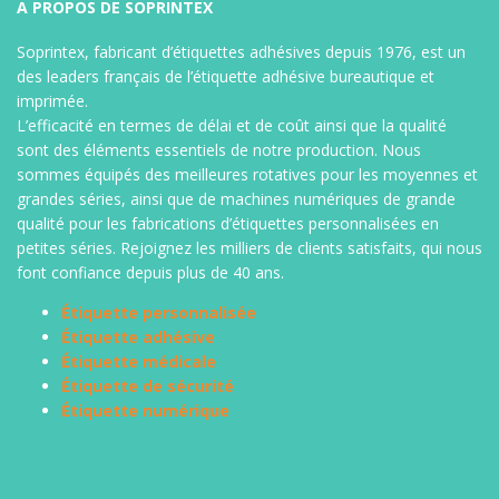
barre, étiquette transport, étiquettes imprimées
A PROPOS DE SOPRINTEX
ou non, sur différents types de support, (sur stock
ou fabrication spéciale)
Soprintex, fabricant d’étiquettes adhésives depuis 1976, est un
des leaders français de l’étiquette adhésive bureautique et
imprimée.
L’efficacité en termes de délai et de coût ainsi que la qualité
sont des éléments essentiels de notre production. Nous
sommes équipés des meilleures rotatives pour les moyennes et
grandes séries, ainsi que de machines numériques de grande
qualité pour les fabrications d’étiquettes personnalisées en
petites séries. Rejoignez les milliers de clients satisfaits, qui nous
font confiance depuis plus de 40 ans.
Étiquette personnalisée
Étiquette adhésive
Étiquette médicale
Étiquette de sécurité
Étiquette numérique