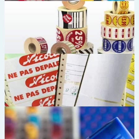
Etiquettes en planches
Étiquettes adhésives en planche A4, A5, A3 pour
imprimante
bureautique laser ou jet d’encre, de
format standard ou spécifique, étiquette A4,
étiquette Galia ou Ecosys, étiquette logiciel,
étiquettes imprimées jusqu’à 4 couleurs. Support
vélin blanc ou enlevable, étiquette couleur, couché